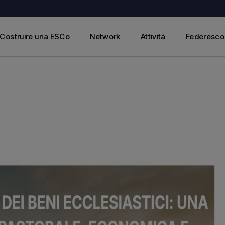
Associati
Federesco Formazione
Partner
Federesco CER
Costruire una ESCo
Network
Attività
Federesco 
Main partner
Federesco Condominium
Progetti Europei
Associati
Federesco Formazione
Partner
Federesco CER
Main partner
Federesco Condominium
Progetti Europei