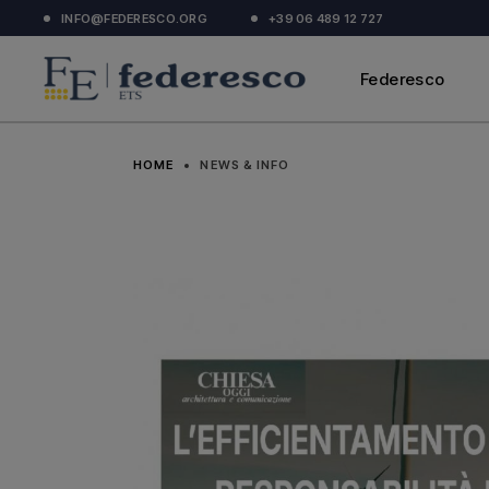
INFO@FEDERESCO.ORG
+39 06 489 12 727
Chi Siamo
Associarsi
Federesco
Organigramma
Parlano di noi
Chi Siamo
Documenti ufficiali
HOME
NEWS & INFO
Associarsi
Organigramma
Parlano di noi
Documenti ufficiali