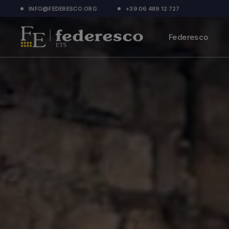
INFO@FEDERESCO.ORG
+39 06 489 12 727
Chi Siamo
Associarsi
Federesco
Organigramma
Parlano di noi
Chi Siamo
Documenti ufficiali
Associarsi
Organigramma
Parlano di noi
Documenti ufficiali