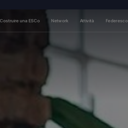
Associati
Federesco Formazione
Partner
Federesco CER
Costruire una ESCo
Network
Attività
Federesco 
Main partner
Federesco Condominium
Progetti Europei
Associati
Federesco Formazione
Partner
Federesco CER
Main partner
Federesco Condominium
Progetti Europei